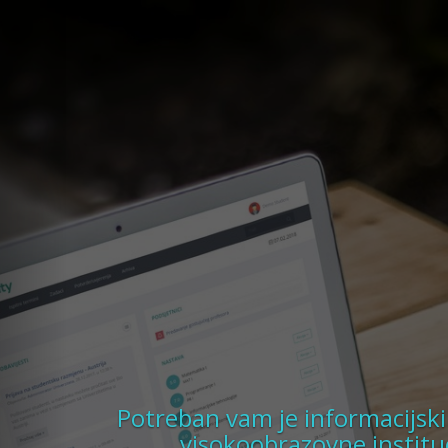
Potreban vam je informacijski
visokoobrazovne instituc