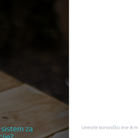
 sistem za
Unesite korisničko ime ili m
ije?