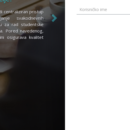
i centraliziran pristup
anje svakodnevnih
šku za rad studentske
ta. Pored navedenog,
ni osigurava kvalitet