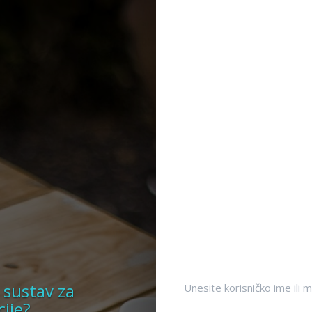
 sustav za
Unesite korisničko ime ili m
ije?