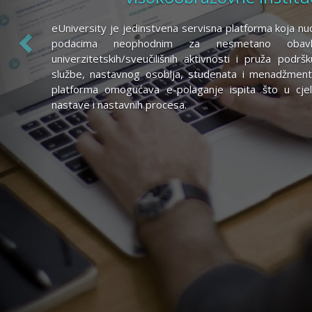
eUniversity je jedinstvena servisna platforma koja nud
podacima neophodnim za nesmetano obavlj
univerzitetskih/sveučilišnih aktivnosti i pruža podr
službe, nastavnog osoblja, studenata i menadžmen
platforma omogućava e-polaganje ispita što u cjeli
nastave i nastavnih procesa.