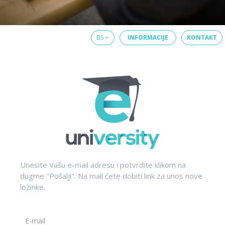
BS
INFORMACIJE
KONTAKT
Unesite Vašu e-mail adresu i potvrdite klikom na
dugme "Pošalji". Na mail ćete dobiti link za unos nove
lozinke.